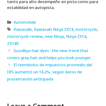
tanto para alto desempeño en pista como para
estabilidad en autopista.
Categories
Automobile
Tags
Kawasaki
,
Kawasaki Ninja ZX14
,
motorcycle
,
motorcycle review
,
new Ninja
,
Ninja ZX14
,
ZX14R
Goodbye hair dyes : the new trend that
covers grey hair and helps you look younger
El reembolso de impuestos promedio del
IRS aumentó un 14,2%, según datos de
presentación anticipada