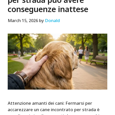
per strada può avere
conseguenze inattese
March 15, 2026
by
Donald
Attenzione amanti dei cani: Fermarsi per
accarezzare un cane incontrato per strada è