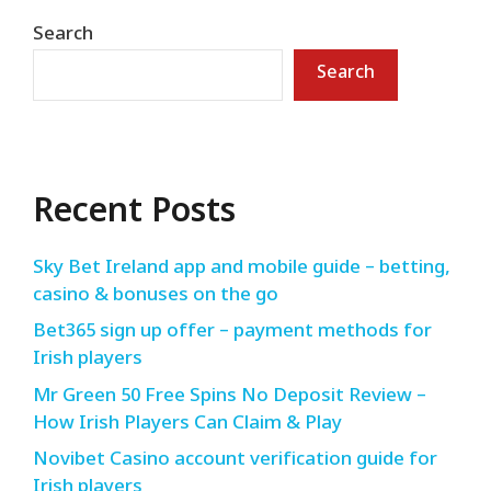
Search
Search
Recent Posts
Sky Bet Ireland app and mobile guide – betting,
casino & bonuses on the go
Bet365 sign up offer – payment methods for
Irish players
Mr Green 50 Free Spins No Deposit Review –
How Irish Players Can Claim & Play
Novibet Casino account verification guide for
Irish players