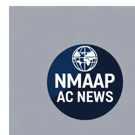
Skip
to
content