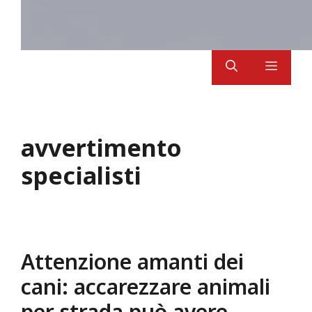
Menu
avvertimento
specialisti
Attenzione amanti dei
cani: accarezzare animali